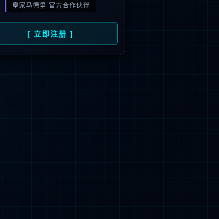
旗下品牌
号
招商）